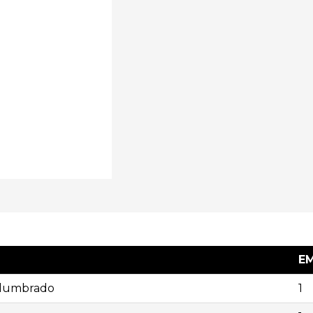
EM
alumbrado
1