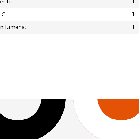
eutra
1
ICI
1
Enllumenat
1
0 | | 250113 | Tapa con marco TM - 400 neutra | 1 | 150,00
0,00 |