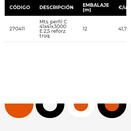
EMBALAJE
CÓDIGO
DESCRIPCIÓN
€/ud
(m)
Mts. perfil C
41x41x3000
270411
12
41,77
E:2,5 reforz.
troq.
| 270411 | Mts. perfil C 41x41x3000 E:2,5 reforz. troq. |
12 | 41,77 |