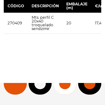
EMBALAJE
CÓDIGO
DESCRIPCIÓN
€/ud
(m)
Mts. perfil C
20x40
270409
20
17,42
troquelado
sendzimir
| 270409 | Mts. perfil C 20x40 troquelado sendzimir
| 20 | 17,42 |