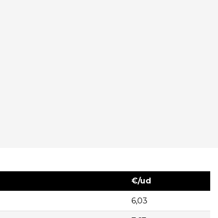
€/ud
6,03