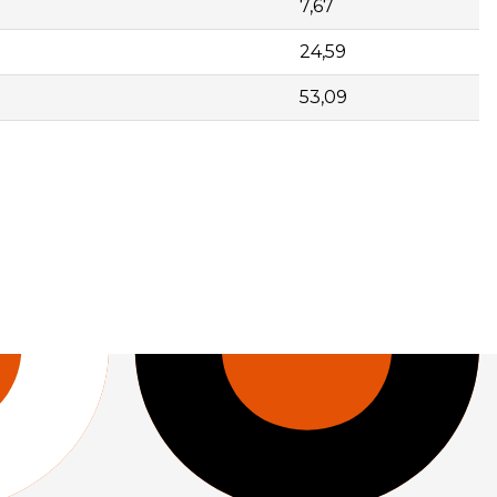
7,67
24,59
53,09
24,59 | | 220664 | Separador FS-80/100 | 10 | 53,09 |