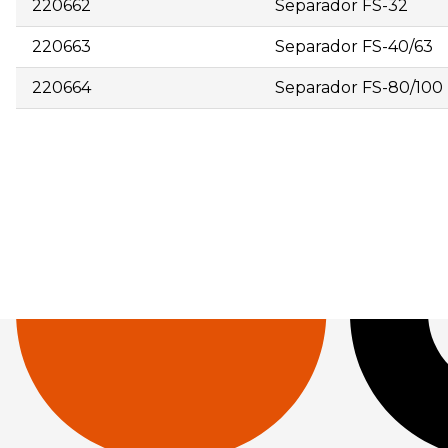
220662
Separador FS-32
220663
Separador FS-40/63
220664
Separador FS-80/100
| 220661 | Separador FS-24 | 25 | 6,03 | | 220662 | Separ