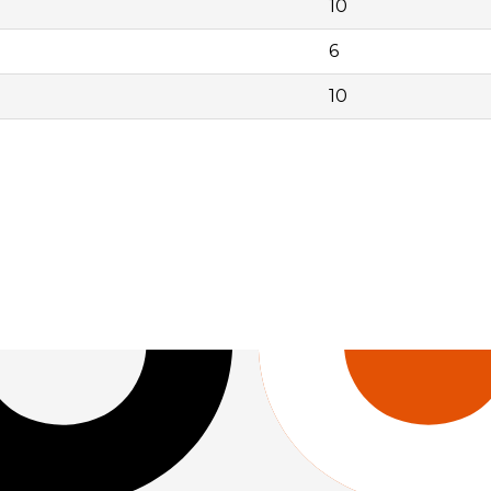
10
6
10
ador FS-32 | 10 | 7,67 | | 220663 | Separador FS-40/63 | 6 | 