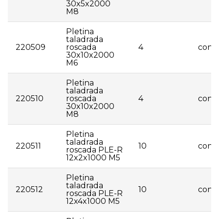
30x5x2000
M8
Pletina
taladrada
220509
roscada
4
consu
30x10x2000
M6
Pletina
taladrada
220510
roscada
4
consu
30x10x2000
M8
Pletina
taladrada
220511
10
consu
roscada PLE-R
12x2x1000 M5
Pletina
taladrada
220512
10
consu
roscada PLE-R
12x4x1000 M5