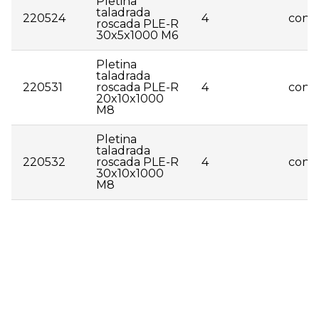
Pletina
taladrada
220524
4
consu
roscada PLE-R
30x5x1000 M6
Pletina
taladrada
220531
roscada PLE-R
4
consu
20x10x1000
M8
Pletina
taladrada
220532
roscada PLE-R
4
consu
30x10x1000
M8
| 220505 | Pletina taladrada roscada 15x5x2000 M6 |
4 | consultar | | 220506 | Pletina taladrada roscada
20x5x2000 M6 | 4 | consultar | | 220507 | Pletina
taladrada roscada 30x5x2000 M6 | 4 | consultar | |
220508 | Pletina taladrada roscada 30x5x2000 M8 |
4 | consultar | | 220509 | Pletina taladrada roscada