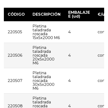
EMBALAJE
CÓDIGO
DESCRIPCIÓN
€/ud
E (ud)
Pletina
taladrada
220505
4
consu
roscada
15x5x2000 M6
Pletina
taladrada
220506
roscada
4
consu
20x5x2000
M6
Pletina
taladrada
220507
roscada
4
consu
30x5x2000
M6
Pletina
taladrada
220508
roscada
4
consu