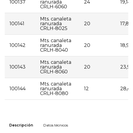
100137
ranurada
24
19,14
CRLH-6060
Mts. canaleta
100141
ranurada
20
17,84
CRLH-8025
Mts. canaleta
100142
ranurada
20
18,91
CRLH-8040
Mts. canaleta
100143
ranurada
20
23,9
CRLH-8060
Mts. canaleta
100144
ranurada
12
28,46
CRLH-8080
| 100130 | Mts. canaleta ranurada CRLH-2525 | 50 |
7,32 | | 100131 | Mts. canaleta ranurada CRLH-4025 |
Descripción
Datos técnicos
48 | 9,30 | | 100132 | Mts. canaleta ranurada CRLH-