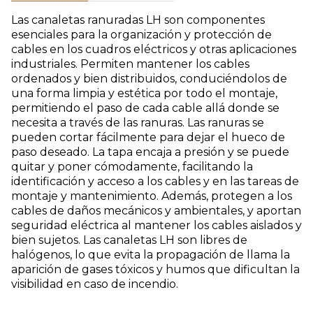
4040 | 50 | 10,70 | | 100133 | Mts. canaleta ranurada
CRLH-4060 | 40 | 16,09 | | 100135 | Mts. canaleta
Las canaletas ranuradas LH son componentes
ranurada CRLH-6025 | 60 | 14,63 | | 100136 | Mts.
esenciales para la organización y protección de
canaleta ranurada CRLH-6040 | 40 | 16,32 | | 100137 |
cables en los cuadros eléctricos y otras aplicaciones
Mts. canaleta ranurada CRLH-6060 | 24 | 19,14 | |
100141 | Mts. canaleta ranurada CRLH-8025 | 20 |
industriales. Permiten mantener los cables
17,84 | | 100142 | Mts. canaleta ranurada CRLH-8040
ordenados y bien distribuidos, conduciéndolos de
| 20 | 18,91 | | 100143 | Mts. canaleta ranurada CRLH-
una forma limpia y estética por todo el montaje,
8060 | 20 | 23,90 | | 100144 | Mts. canaleta ranurada
CRLH-8080 | 12 | 28,46 |
permitiendo el paso de cada cable allá donde se
necesita a través de las ranuras. Las ranuras se
pueden cortar fácilmente para dejar el hueco de
paso deseado. La tapa encaja a presión y se puede
quitar y poner cómodamente, facilitando la
identificación y acceso a los cables y en las tareas de
montaje y mantenimiento. Además, protegen a los
cables de daños mecánicos y ambientales, y aportan
seguridad eléctrica al mantener los cables aislados y
bien sujetos. Las canaletas LH son libres de
halógenos, lo que evita la propagación de llama la
aparición de gases tóxicos y humos que dificultan la
visibilidad en caso de incendio.