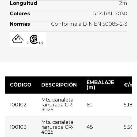
Longuitud
2m
Colores
Gris RAL 7030
Normas
Conforme a DIN EN 50085-2-3
EMBALAJE
CÓDIGO
DESCRIPCIÓN
€/m
(m)
Mts. canaleta
100102
ranurada CR-
60
5,18
3025
Mts. canaleta
100103
ranurada CR-
48
5,56
4025