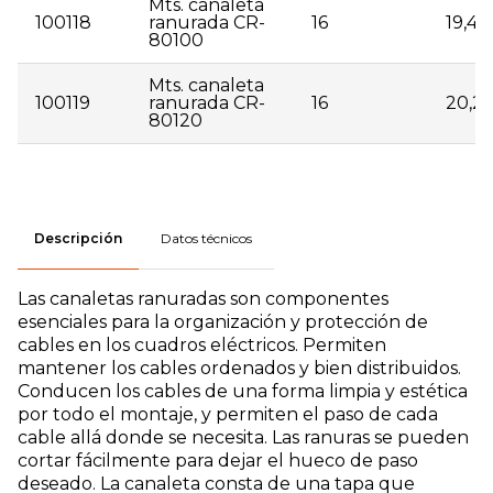
Mts. canaleta
100118
ranurada CR-
16
19,41
80100
Mts. canaleta
100119
ranurada CR-
16
20,2
80120
| 100102 | Mts. canaleta ranurada CR-3025 | 60 | 5,18 |
| 100103 | Mts. canaleta ranurada CR-4025 | 48 | 5,56
Descripción
Datos técnicos
| | 100104 | Mts. canaleta ranurada CR-4040 | 48 |
7,09 | | 100105 | Mts. canaleta ranurada CR-4060 | 36
| 10,57 | | 100106 | Mts. canaleta ranurada CR-6025 |
Las canaletas ranuradas son componentes
32 | 7,83 | | 100108 | Mts. canaleta ranurada CR-6040
esenciales para la organización y protección de
| 32 | 8,91 | | 100109 | Mts. canaleta ranurada CR-
cables en los cuadros eléctricos. Permiten
6060 | 32 | 10,47 | | 100110 | Mts. canaleta ranurada
CR-6080 | 24 | 13,69 | | 100111 | Mts. canaleta
mantener los cables ordenados y bien distribuidos.
ranurada CR-60100 | 16 | 16,63 | | 100112 | Mts.
Conducen los cables de una forma limpia y estética
canaleta ranurada CR-60120 | 16 | 19,64 | | 100113 |
por todo el montaje, y permiten el paso de cada
Mts. canaleta ranurada CR-8025 | 40 | 11,04 | | 100115
| Mts. canaleta ranurada CR-8040 | 28 | 11,92 | |
cable allá donde se necesita. Las ranuras se pueden
100116 | Mts. canaleta ranurada CR-8060 | 20 | 12,88 |
cortar fácilmente para dejar el hueco de paso
| 100117 | Mts. canaleta ranurada CR-8080 | 20 |
deseado. La canaleta consta de una tapa que
15,38 | | 100118 | Mts. canaleta ranurada CR-80100 |