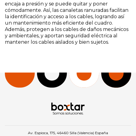
16 | 19,41 | | 100119 | Mts. canaleta ranurada CR-80120
encaja a presión y se puede quitar y poner
| 16 | 20,27 |
cómodamente. Así, las canaletas ranuradas facilitan
la identificación y acceso a los cables, logrando así
un mantenimiento más eficiente del cuadro.
Además, protegen a los cables de daños mecánicos
y ambientales, y aportan seguridad eléctrica al
mantener los cables aislados y bien sujetos.
Somos soluciones.
Av. Espioca, 175, 46460 Silla (Valencia) España