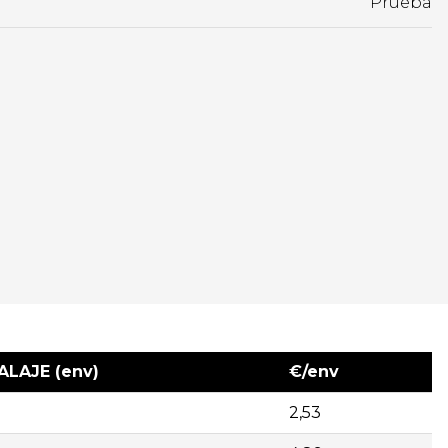
Prueba
LAJE (env)
€/env
2,53