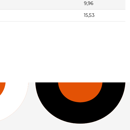
9,96
15,53
,89 | | 101004 | Envase 100 bridas B-200x2,5 blancas |
s | 20 | 7,34 | | 101013 | Envase 100 bridas B-280x3,5
4,5 blancas | 20 | 13,00 | | 101023 | Envase 100 bridas B-
das B-780x9,0 blancas | 1 | 119,83 | | 101052 | Envase 100
00 bridas N-200x2,5 negras | 20 | 5,32 | | 101061 | Envase
e 100 bridas N-280x3,5 negras | 20 | 11,19 | | 101071 |
3 | Envase 100 bridas N-360x4,5 negras | 20 | 15,30 | |
 | | 101221 | Envase 100 bridas G-140x3,6 grises | 20 |
15,53 |