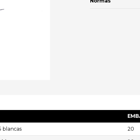
Normas
EMBA
5 blancas
20