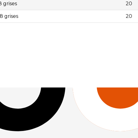
 grises
20
8 grises
20
3 | | 101003 | Envase 100 bridas B-135x2,5 blancas | 20 | 4
 | 20 | 4,55 | | 101012 | Envase 100 bridas B-200x3,5 blanca
4,5 blancas | 20 | 7,55 | | 101022 | Envase 100 bridas B-280x
s B-360x7,5 blancas | 10 | 26,63 | | 101042 | Envase 100 bri
00 bridas N-135x2,5 negras | 20 | 4,89 | | 101054 | Envase 1
e 100 bridas N-200x3,5 negras | 20 | 7,34 | | 101063 | Envas
 | Envase 100 bridas N-280x4,5 negras | 20 | 13,00 | | 10107
| | 101092 | Envase 100 bridas N-780x9,0 negras | 1 | 119,83
| 9,96 | | 101223 | Envase 100 bridas G-280x4.8 grises | 20 | 