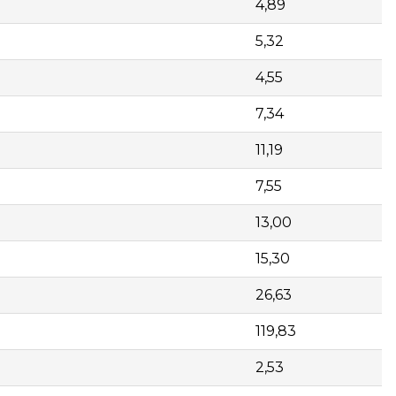
4,89
5,32
4,55
7,34
11,19
7,55
13,00
15,30
26,63
119,83
2,53