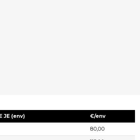
 JE (env)
€/env
80,00