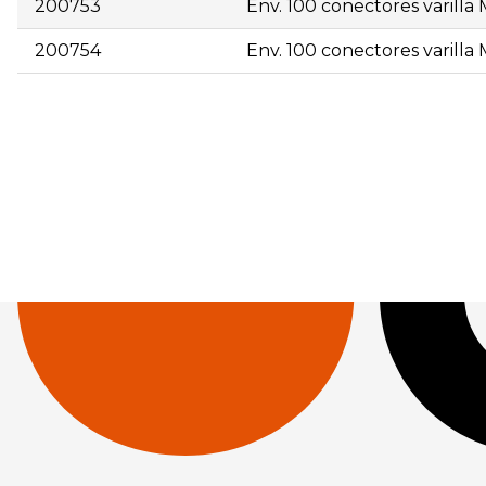
200753
Env. 100 conectores varilla
200754
Env. 100 conectores varilla
| 200752 | Env. 100 conectores varilla M6x30 | 1 | 80,00 
120,00 | </div>