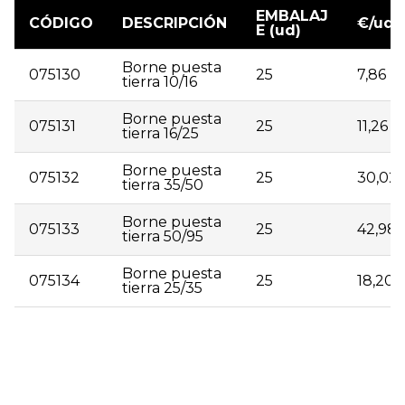
EMBALAJ
CÓDIGO
DESCRIPCIÓN
€/ud
E (ud)
Borne puesta
075130
25
7,86
tierra 10/16
Borne puesta
075131
25
11,26
tierra 16/25
Borne puesta
075132
25
30,02
tierra 35/50
Borne puesta
075133
25
42,98
tierra 50/95
Borne puesta
075134
25
18,20
tierra 25/35
| 075130 | Borne puesta tierra 10/16 | 25 | 7,86 | |
075131 | Borne puesta tierra 16/25 | 25 | 11,26 | |
075132 | Borne puesta tierra 35/50 | 25 | 30,02 | |